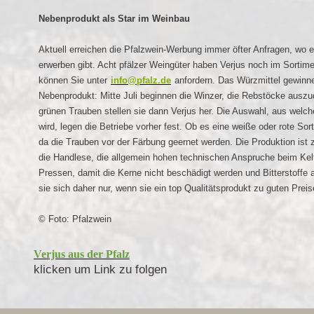
Nebenprodukt als Star im Weinbau
Aktuell erreichen die Pfalzwein-Werbung immer öfter Anfragen, wo e
erwerben gibt. Acht pfälzer Weingüter haben Verjus noch im Sortime
können Sie unter
info@pfalz.de
anfordern. Das Würzmittel gewinn
Nebenprodukt: Mitte Juli beginnen die Winzer, die Rebstöcke auszu
grünen Trauben stellen sie dann Verjus her. Die Auswahl, aus wel
wird, legen die Betriebe vorher fest. Ob es eine weiße oder rote Sorte
da die Trauben vor der Färbung geernet werden. Die Produktion ist 
die Handlese, die allgemein hohen technischen Anspruche beim Kelt
Pressen, damit die Kerne nicht beschädigt werden und Bitterstoffe a
sie sich daher nur, wenn sie ein top Qualitätsprodukt zu guten Prei
© Foto: Pfalzwein
Verjus aus der Pfalz
klicken um Link zu folgen