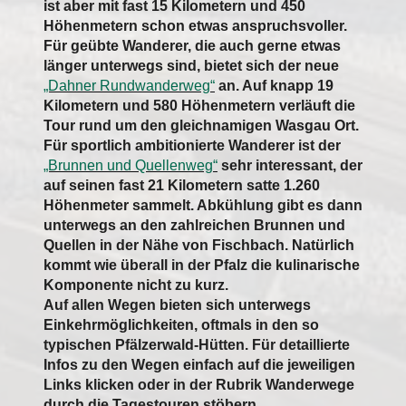
ist aber mit fast 15 Kilometern und 450
Höhenmetern schon etwas anspruchsvoller.
Für geübte Wanderer, die auch gerne etwas
länger unterwegs sind, bietet sich der neue
„Dahner Rundwanderweg“
an. Auf knapp 19
Kilometern und 580 Höhenmetern verläuft die
Tour rund um den gleichnamigen Wasgau Ort.
Für sportlich ambitionierte Wanderer ist der
„Brunnen und Quellenweg“
sehr interessant, der
auf seinen fast 21 Kilometern satte 1.260
Höhenmeter sammelt. Abkühlung gibt es dann
unterwegs an den zahlreichen Brunnen und
Quellen in der Nähe von Fischbach. Natürlich
kommt wie überall in der Pfalz die kulinarische
Komponente nicht zu kurz.
Auf allen Wegen bieten sich unterwegs
Einkehrmöglichkeiten, oftmals in den so
typischen Pfälzerwald-Hütten. Für detaillierte
Infos zu den Wegen einfach auf die jeweiligen
Links klicken oder in der Rubrik Wanderwege
durch die Tagestouren stöbern