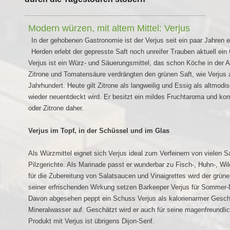
Modern würzen, mit altem Mittel: Verjus
In der gehobenen Gastronomie ist der Verjus seit ein paar Jahren
Herden erlebt der gepresste Saft noch unreifer Trauben aktuell e
Verjus ist ein Würz- und Säuerungsmittel, das schon Köche in der A
Zitrone und Tomatensäure verdrängten den grünen Saft, wie Verjus a
Jahrhundert. Heute gilt Zitrone als langweilig und Essig als altmod
wieder neuentdeckt wird. Er besitzt ein mildes Fruchtaroma und ko
oder Zitrone daher.
Verjus im Topf, in der Schüssel und im Glas
Als Würzmittel eignet sich Verjus ideal zum Verfeinern von vielen
Pilzgerichte. Als Marinade passt er wunderbar zu Fisch-, Huhn-, Wil
für die Zubereitung von Salatsaucen und Vinaigrettes wird der grü
seiner erfrischenden Wirkung setzen Barkeeper Verjus für Sommer-D
Davon abgesehen peppt ein Schuss Verjus als kalorienarmer Gesc
Mineralwasser auf. Geschätzt wird er auch für seine magenfreundl
Produkt mit Verjus ist übrigens Dijon-Senf.